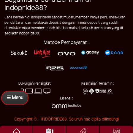
Indopride88?
Cara bermain di Indopride88 sangat mudah, member hanya perlu melakukan
pendaftaran dan melakukan deposit dengan minimal deposit yang sudah
ditentukan maka member sudah bisa bermain di seluruh permainan yang di
sediakan Indopride88.
Metode Pembayaran :
Dukungan Perangkat :
Keamanan Terjamin :
☰ Menu
Lisensi :
Copyright © - INDOPRIDE88. Seluruh hak cipta dilindungi