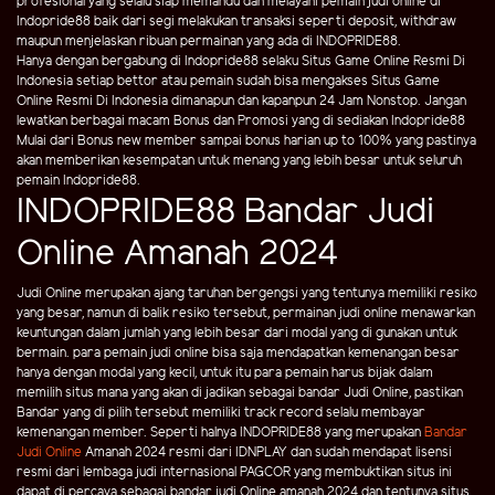
profesional yang selalu siap memandu dan melayani pemain judi online di
Indopride88 baik dari segi melakukan transaksi seperti deposit, withdraw
maupun menjelaskan ribuan permainan yang ada di INDOPRIDE88.
Hanya dengan bergabung di Indopride88 selaku Situs Game Online Resmi Di
Indonesia setiap bettor atau pemain sudah bisa mengakses Situs Game
Online Resmi Di Indonesia dimanapun dan kapanpun 24 Jam Nonstop. Jangan
lewatkan berbagai macam Bonus dan Promosi yang di sediakan Indopride88
Mulai dari Bonus new member sampai bonus harian up to 100% yang pastinya
akan memberikan kesempatan untuk menang yang lebih besar untuk seluruh
pemain Indopride88.
INDOPRIDE88 Bandar Judi
Online Amanah 2024
Judi Online merupakan ajang taruhan bergengsi yang tentunya memiliki resiko
yang besar, namun di balik resiko tersebut, permainan judi online menawarkan
keuntungan dalam jumlah yang lebih besar dari modal yang di gunakan untuk
bermain. para pemain judi online bisa saja mendapatkan kemenangan besar
hanya dengan modal yang kecil, untuk itu para pemain harus bijak dalam
memilih situs mana yang akan di jadikan sebagai bandar Judi Online, pastikan
Bandar yang di pilih tersebut memiliki track record selalu membayar
kemenangan member. Seperti halnya INDOPRIDE88 yang merupakan
Bandar
Judi Online
Amanah 2024 resmi dari IDNPLAY dan sudah mendapat lisensi
resmi dari lembaga judi internasional PAGCOR yang membuktikan situs ini
dapat di percaya sebagai bandar judi Online amanah 2024 dan tentunya situs