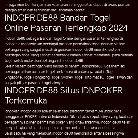
ini juga memberikan jaminan keamanan sehingga situs dapat di akses pemain
dengan aman dan terhindar dari ancaman hacker.
INDOPRIDE88 Bandar Togel
Online Pasaran Terlengkap 2024
Indopride88 sebagai Bandar Togel Online dengan pasaran terlengkap di
indonesia menawarkan berbagai pasaran permainan togel dengan sistem
bettingan yang sangat mudah di gunakan, Indopride88 memiliki sistem
bettingan togel yang sangat sederhana namun sangat membantu para pemain
togel untuk melakukan bettingan di Indopride88.
Selain sistem bettingan yang mudah di pahami, indopride88 juga memiliki
berbagai pilihan pasaran togel terkemuka di antaranya adalah Togel
Singapore, Togel Hongkong, Togel Sydney, Togel Toto macau, Togel Taiwan dan
banyak pilihan pasaran togel lainnya.
INDOPRIDE88 Situs IDNPOKER
Terkemuka
Idnpoker Indopride88 adalah salah satu platform terkemuka untuk para
penggemar POKER online di Indonesia. Dikenal atas reputasinya yang kuat dan
beragamnya pilihan permainan poker yang ditawarkannya, Indopride88 telah
menjadi tujuan utama bagi pemain poker online di seluruh Indonesia.
Salah satu hal yang membuat Indopride88 menonjol di antara pesaingnya